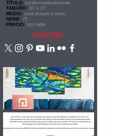
TÍTULO:
Caribe resplandeciente
TAMAÑO:
20 "x 25"
MEDIO:
seda pintada a mano
SERIE:
75
PRECIO:
US $ 1800
VENDIDO