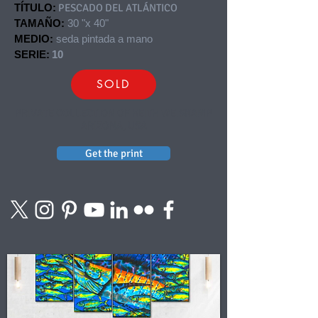
TÍTULO:
PESCADO DEL ATLÁNTICO
TAMAÑO:
30 "x 40"
MEDIO:
seda pintada a mano
SERIE:
10
SOLD
PRIVATE COLLECTION OF KEITH WEISKAMP
ARIZONA, USA
Get the print