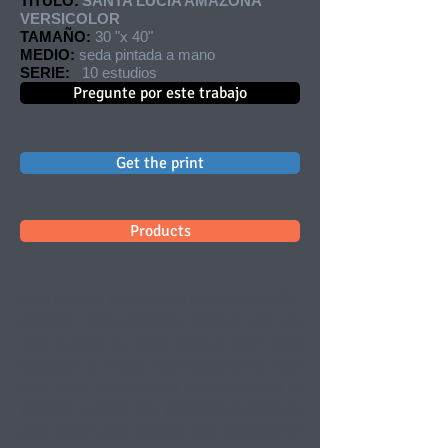
TÍTULO:
SANTA LUCIA AMAZONA
VERSICOLOR
TAMAÑO:
30 "x 40"
MEDIO:
seda pintada a mano
SERIE:
10 estudios
Pregunte por este trabajo
Get the print
Products
Esta pintura es parte de una serie multi-
original. Jean-Baptiste creará más de
una versión de este motivo, cada una
dibujada a mano individualmente con
una capa resistente a base de agua y
pintada a mano con pinceles de pelo de
poni Sumi para aplicar una pintura de