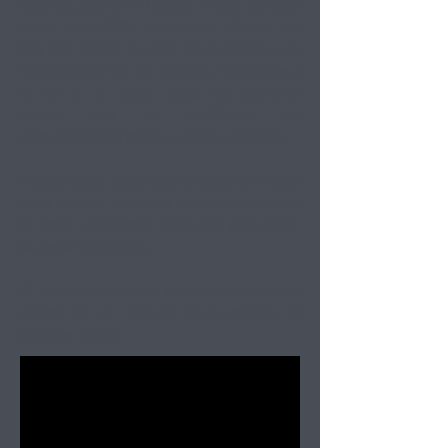
seda de pigmento líquido a base de agua
sobre seda 100% Habotai de 10 mm. No
hay dos piezas iguales, lo que hace que
cada cuadro sea un original, resistente a
la luz y al agua. Todas las pinturas
vienen con un certificado de
autenticidad firmado a mano y fechado.
Debido a que Jean-Baptiste pinta a mano
cada cuadro a medida que se compra de
la serie, necesitará siete días para crear
la pieza terminada.
El arte se vende sin enmarcar enrollado
dentro de un
tubo de envío sellado. El
envio es gratis.