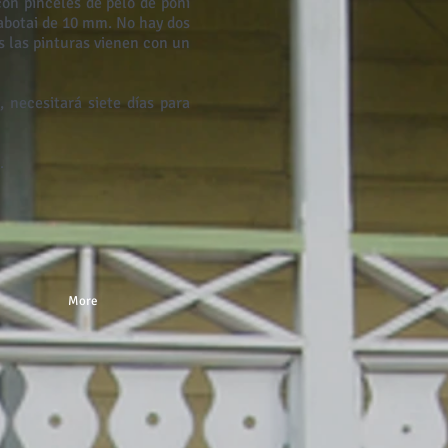
on pinceles de pelo de poni
abotai de 10 mm. No hay dos
as las pinturas vienen con un
 necesitará siete días para
.
More