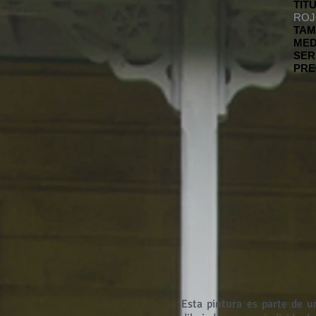
TÍT
RO
TAM
MED
SER
PRE
Esta pintura es parte de u