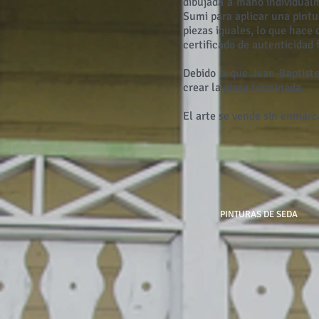
dibujada a mano individual
Sumi para aplicar una pint
piezas iguales, lo que hace 
certificado de autenticidad
Debido a que Jean-Baptiste
crear la pieza terminada.
El arte se vende sin enmarc
PINTURAS DE SEDA