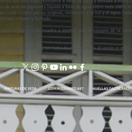
mente con una capa resistente a base de agua y pintada a mano c
ura de seda de pigmento líquido a base de agua sobre seda 100% H
que cada cuadro sea un original, resistente a la luz y al agua. Tod
 firmado a mano y fechado.
 pinta a mano cada cuadro a medida que se compra de la serie,
ar enrollado dentro de un
tubo de envío sellado. El envio es gratis
PINTURAS DE SEDA
COMMISSIONED ART
HUELLAS DACTILARES