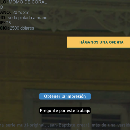
ULO:
MOMO DE CORAL
JO
AÑO:
20 "x 25"
IO:
seda pintada a mano
IE:
25
CIO:
2500 dólares
HÁGANOS UNA OFERTA
Obtener la impresión
Pregunte por este trabajo
na serie multi-original. Jean-Baptiste creará más de una versi