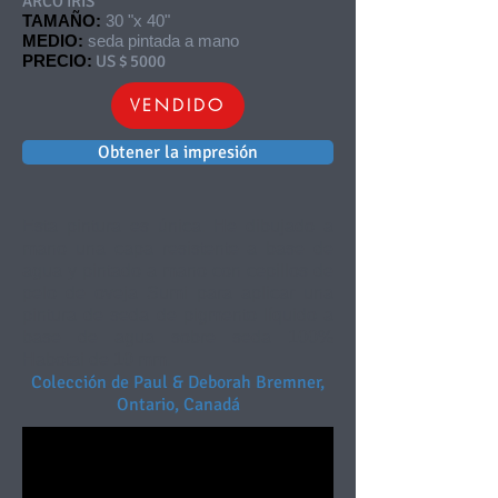
ARCO IRIS
TAMAÑO:
30 "x 40"
MEDIO:
seda pintada a mano
PRECIO:
US $ 5000
VENDIDO
Obtener la impresión
Esta pintura es única. He dibujado a
mano una capa resistente a base de
agua y pintado a mano con cepillos de
pelo de oveja Sumi para aplicar una
pintura de seda de pigmento líquido a
base de agua sobre seda 100%
Habotai de 10 mm.
Colección de Paul & Deborah Bremner,
Ontario, Canadá