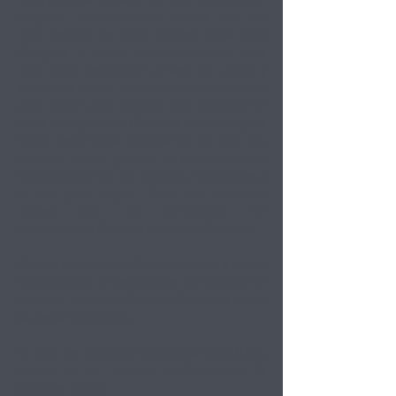
original. Jean-Baptiste creará más de
una versión de este motivo, cada una
dibujada a mano individualmente con
una capa resistente a base de agua y
pintada a mano con pinceles de pelo de
poni Sumi para aplicar una pintura de
seda de pigmento líquido a base de agua
sobre seda 100% Habotai de 10 mm. No
hay dos piezas iguales, lo que hace que
cada cuadro sea un original, resistente a
la luz y al agua. Todas las pinturas
vienen con un certificado de
autenticidad firmado a mano y fechado.
Debido a que Jean-Baptiste pinta a mano
cada cuadro a medida que se compra de
la serie, necesitará siete días para crear
la pieza terminada.
El arte se vende sin enmarcar enrollado
dentro de un
tubo de envío sellado. El
envio es gratis.