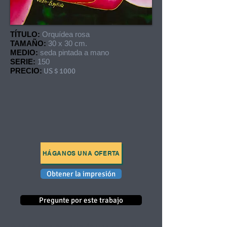
TÍTULO:
Orquídea rosa
TAMAÑO:
30 x 30 cm.
MEDIO:
seda pintada a mano
SERIE:
150
PRECIO:
US $ 1000
HÁGANOS UNA OFERTA
Obtener la impresión
Pregunte por este trabajo
Esta pintura es parte de una serie multi-