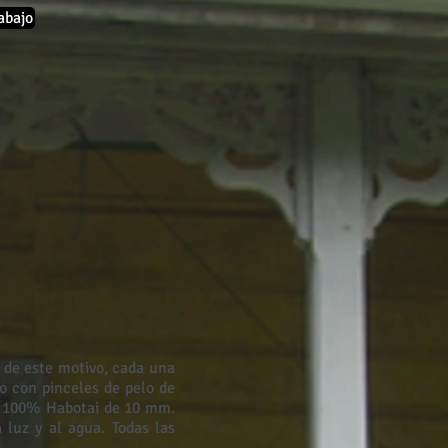
abajo
n de este motivo, cada una
o con pinceles de pelo de
da 100% Habotai de 10 mm.
 luz y al agua. Todas las