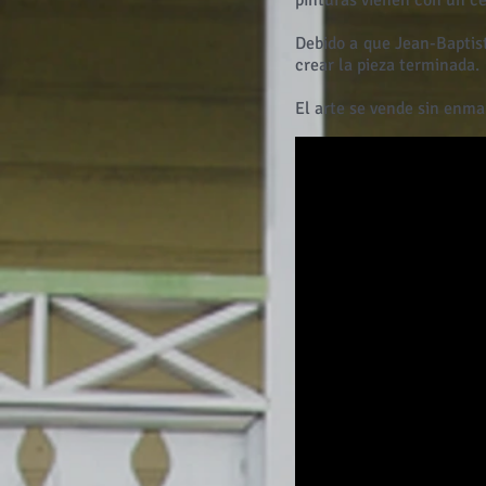
pinturas vienen con un ce
Debido a que Jean-Baptist
crear la pieza terminada.
El arte se vende sin enma