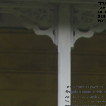
TÍTU
TAM
MED
SERI
PREC
Esta pintura es parte de 
dibujada a mano individu
poni Sumi para aplicar u
No hay dos piezas iguale