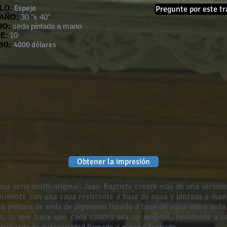
LO:
Espejo
Pregunte por este tr
AÑO:
30 "x 40"
IO:
seda pintada a mano
E:
10
IO:
4000 dólares
Obtener la impresión
una serie multi-original. Jean-Baptiste creará más de una versió
almente con una capa resistente a base de agua y pintada a man
na pintura de seda de pigmento líquido a base de agua sobre se
s, lo que hace que cada cuadro sea un original, resistente a la