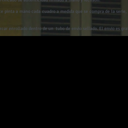
rtificado de autenticidad firmado a mano y fechado.
e pinta a mano cada cuadro a medida que se compra de la serie, n
rcar enrollado dentro de un
tubo de envío sellado. El envio es grat