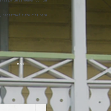
as las pinturas vienen con un
 necesitará siete días para
.
More