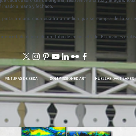
que cada cuadro sea un original, resistente a la luz y al agua. Tod
 firmado a mano y fechado.
 pinta a mano cada cuadro a medida que se compra de la serie,
ar enrollado dentro de un
tubo de envío sellado. El envio es gratis
PINTURAS DE SEDA
COMMISSIONED ART
HUELLAS DACTILARES