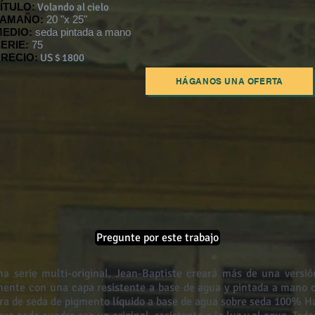
ÍTULO:
Volando al cielo
TAMAÑO:
20 "x 25"
MEDIO:
seda pintada a mano
ERIE:
75
RECIO:
US $ 1800
HÁGANOS UNA OFERTA
Pregunte por este trabajo
na serie multi-original. Jean-Baptiste creará más de una versi
mente con una capa resistente a base de agua y pintada a mano c
ura de seda de pigmento líquido a base de agua sobre seda 100% H