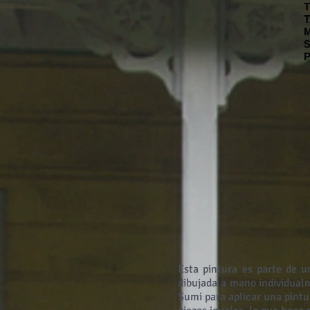
T
S
P
Esta pintura es parte de u
dibujada a mano individual
Sumi para aplicar una pint