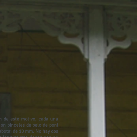
ón de este motivo, cada una
on pinceles de pelo de poni
abotai de 10 mm. No hay dos