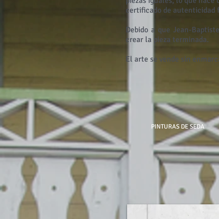
piezas iguales, lo que hace 
certificado de autenticidad
Debido a que Jean-Baptiste
crear la pieza terminada.
El arte se vende sin enmarc
PINTURAS DE SEDA