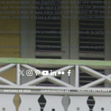
erie multi-original. Jean-Baptiste creará más de una versión de 
apa resistente a base de agua y pintada a mano con pinceles de
to líquido a base de agua sobre seda 100% Habotai de 10 mm. No
ginal, resistente a la luz y al agua. Todas las pinturas vienen co
ta a mano cada cuadro a medida que se compra de la serie, nece
nrollado dentro de un
tubo de envío sellado. El envio es gratis.
PINTURAS DE SEDA
COMMISSIONED ART
HUELLAS DACTILARES