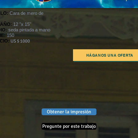
ULO:
Cara de mero de
AÑO:
12 "x 15"
IO:
seda pintada a mano
IE:
150
CIO:
US $ 1000
HÁGANOS UNA OFERTA
Obtener la impresión
Pregunte por este trabajo