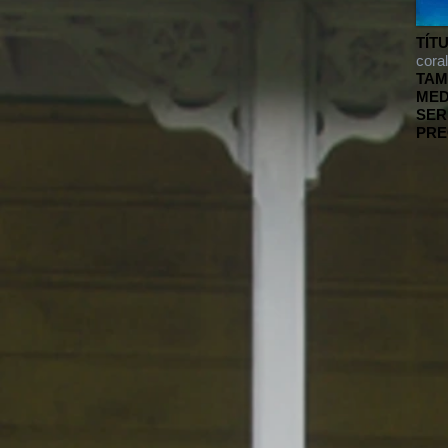
TÍT
coral
TAM
MED
SER
PRE