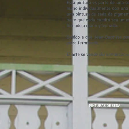
Esta pintura es parte de una s
mano individualmente con una c
una pintura de seda de pigmen
hace que cada cuadro sea un ori
firmado a mano y fechado.
Debido a que Jean-Baptiste pin
pieza terminada.
El arte se vende sin enmarcar e
PINTURAS DE SEDA