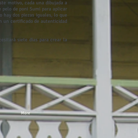
este motivo, cada una dibujada a
 pelo de poni Sumi para aplicar
 hay dos piezas iguales, lo que
n un certificado de autenticidad
sitará siete días para crear la
More