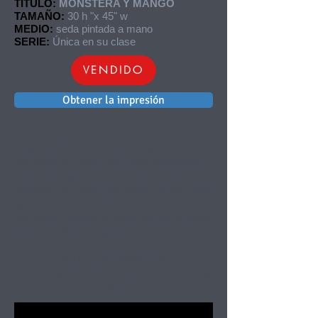
TÍTULO:
MONSTERA Y MANGO
TAMAÑO:
30 h "x 45" w
MEDIO:
seda pintada a mano
SERIE:
Única en su clase
VENDIDO
Obtener la impresión
Esta pintura es un encargo único. He
dibujado a mano una capa resistente a
base de agua y pintado a mano con
cepillos de pelo de oveja Sumi para
aplicar una pintura de seda de
pigmento líquido a base de agua sobre
seda 100% Habotai de 10 mm.
COLECCIÓN PRIVADA DE
St. Lucia Distillers Limited, St. Lucia
WI