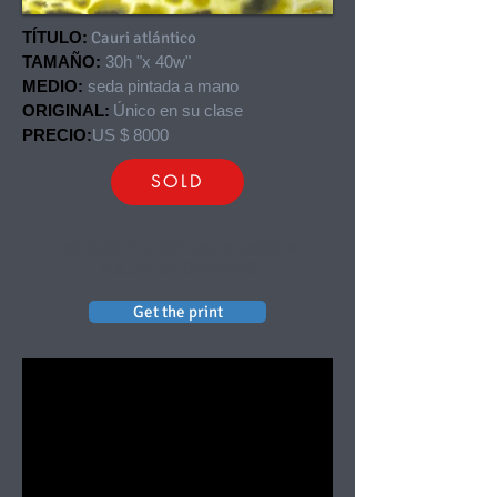
TÍTULO:
Cauri atlántico
TAMAÑO:
30h "x 40w"
MEDIO:
seda pintada a mano
ORIGINAL:
Único en su clase
PRECIO:
US $ 8000
SOLD
PRIVATE COLLECTION OF MARTIN
SOLOMON, BAHAMAS
Get the print