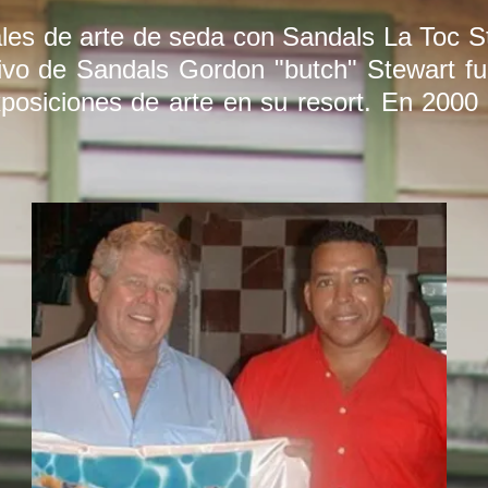
ales de arte de seda con Sandals La Toc S
utivo de Sandals Gordon "butch" Stewart f
xposiciones de arte en su resort. En 2000