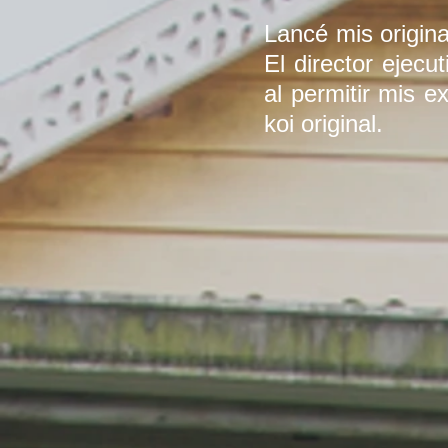
Lancé mis origin
El director ejec
al permitir mis e
koi original.