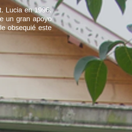
t. Lucia en 1996.
ue un gran apoyo
 le obsequié este