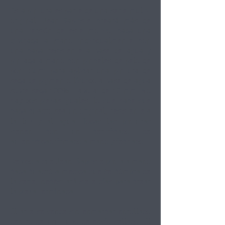
Esta pintura es parte de una serie multi-
original. Jean-Baptiste creará más de
una versión de este motivo, cada una
dibujada a mano individualmente con
una capa resistente a base de agua y
pintada a mano con pinceles de pelo de
poni Sumi para aplicar una pintura de
seda de pigmento líquido a base de agua
sobre seda 100% Habotai de 10 mm. No
hay dos piezas iguales, lo que hace que
cada cuadro sea un original, resistente a
la luz y al agua. Todas las pinturas
vienen con un certificado de
autenticidad firmado a mano y fechado.
Debido a que Jean-Baptiste pinta a mano
cada cuadro a medida que se compra de
la serie, necesitará siete días para crear
la pieza terminada.
El arte se vende sin enmarcar enrollado
dentro de un
tubo de envío sellado. El