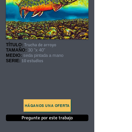
TÍTULO:
Trucha de arroyo
TAMAÑO:
30 "x 40"
MEDIO:
seda pintada a mano
SERIE:
10 estudios
HÁGANOS UNA OFERTA
Pregunte por este trabajo